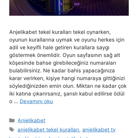
Anjelikabet tekel kuralları tekel oynarken,
oyunun kurallarına uymak ve oyunu herkes için
adil ve keyifli hale getiren kurallara saygı
göstermek önemlidir. Oyun sayfasının sağ alt
köşesinde bahse girebileceğiniz numaraları
bulabilirsiniz. Ne kadar bahis yapacağınıza
karar verirken, kişiye hangi numaraya gittiğinizi
söylediğinizden emin olun. Miktarı ne kadar çok
iki katına çıkarırsanız, şanslı kabul edilirse ödül
o …
Devamını oku
Kategoriler
Anjelikabet
Etiketler
anjelikabet tekel kuralları
,
anjelikabet tv