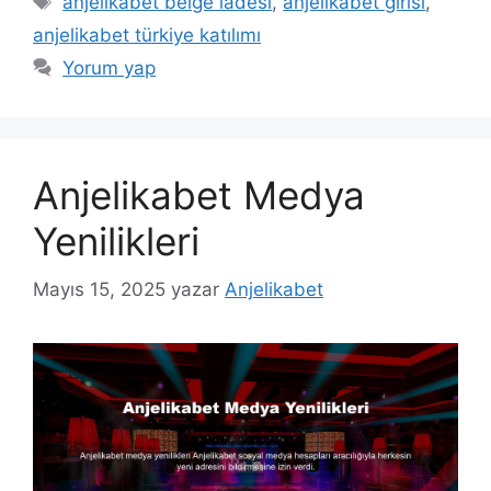
anjelikabet belge i̇adesi
,
anjelikabet girisi
,
anjelikabet türkiye katılımı
Yorum yap
Anjelikabet Medya
Yenilikleri
Mayıs 15, 2025
yazar
Anjelikabet