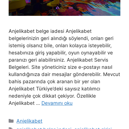
Anjelikabet belge iadesi Anjelikabet
belgelerinizin geri alındığı söylendi, onları geri
istemiş olsanız bile, onları kolayca isteyebilir,
hesabınıza giriş yapabilir, oyun oynayabilir ve
paranızı geri alabilirsiniz. Anjelikabet Servis
Belgeleri. Site yöneticiniz size e-postayı nasıl
kullandığınıza dair mesajlar gönderebilir. Mevcut
bahis pazarında çok aranan bir yer olan
Anjelikabet Türkiye’deki sayısız katılımcı
nedeniyle çok dikkat çekiyor. Özellikle
Anjelikabet …
Devamını oku
Kategoriler
Anjelikabet
Etiketler