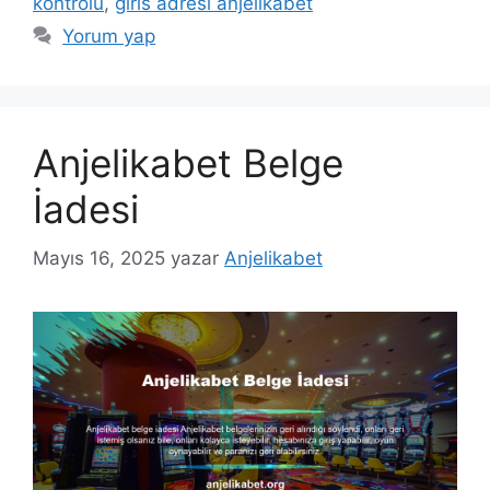
kontrolü
,
giris adresi anjelikabet
Yorum yap
Anjelikabet Belge
İadesi
Mayıs 16, 2025
yazar
Anjelikabet