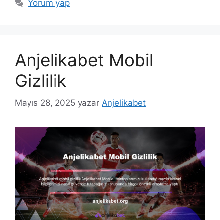
Yorum yap
Anjelikabet Mobil
Gizlilik
Mayıs 28, 2025
yazar
Anjelikabet