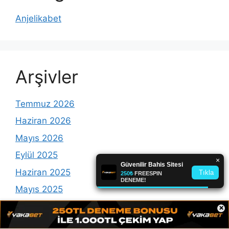
Anjelikabet
Arşivler
Temmuz 2026
Haziran 2026
Mayıs 2026
Eylül 2025
Haziran 2025
Mayıs 2025
Şubat 2025
×
Ocak 2025