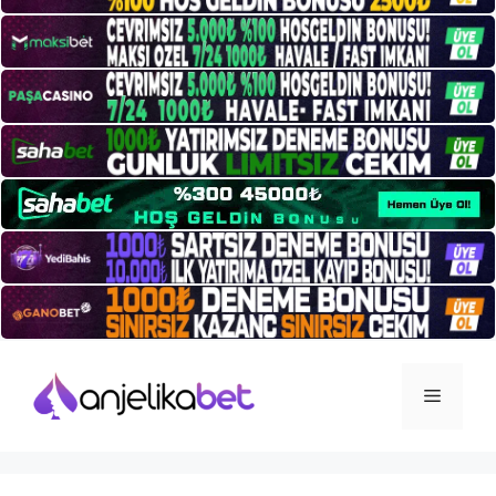
İçeriğe
atla
Menü