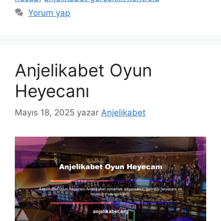
Yorum yap
Anjelikabet Oyun
Heyecanı
Mayıs 18, 2025
yazar
Anjelikabet