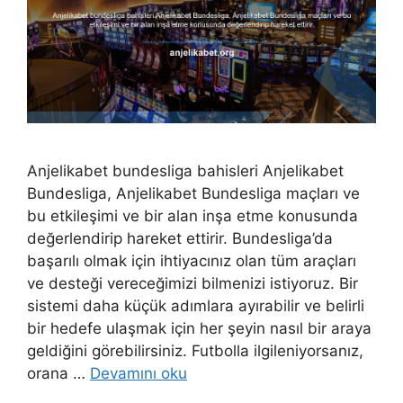
Anjelikabet bundesliga bahisleri Anjelikabet
Bundesliga, Anjelikabet Bundesliga maçları ve
bu etkileşimi ve bir alan inşa etme konusunda
değerlendirip hareket ettirir. Bundesliga’da
başarılı olmak için ihtiyacınız olan tüm araçları
ve desteği vereceğimizi bilmenizi istiyoruz. Bir
sistemi daha küçük adımlara ayırabilir ve belirli
bir hedefe ulaşmak için her şeyin nasıl bir araya
geldiğini görebilirsiniz. Futbolla ilgileniyorsanız,
orana …
Devamını oku