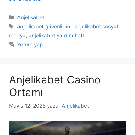
Kategoriler
Anjelikabet
Etiketler
anjelikabet güvenlir mi
,
anjelikabet sosyal
medya
,
anjelikabet yardım hattı
Yorum yap
Anjelikabet Casino
Ortamı
Mayıs 12, 2025
yazar
Anjelikabet