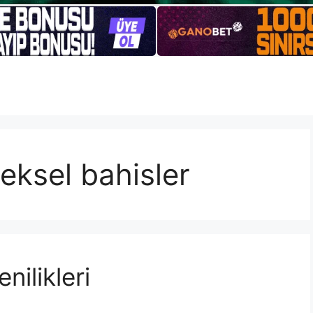
eksel bahisler
nilikleri