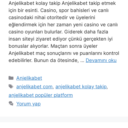
Anjelikabet kolay takip Anjelikabet takip etmek
için bir esinti. Casino, spor bahisleri ve canlı
casinodaki nihai otoritedir ve üyelerini
eğlendirmek için her zaman yeni casino ve canlı
casino oyunları bulurlar. Giderek daha fazla
insan siteyi ziyaret ediyor çünkü gerçekten iyi
bonuslar alıyorlar. Maçtan sonra üyeler
Anjelikabet maç sonuçlarını ve puanlarını kontrol
edebilirler. Bunun da ötesinde, …
Devamını oku
Kategoriler
Anjelikabet
Etiketler
anjelikabet com
,
anjelikabet kolay takip
,
anjelikabet popüler platform
Yorum yap