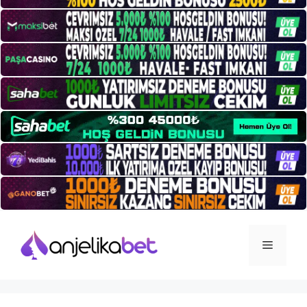
İçeriğe
atla
Menü