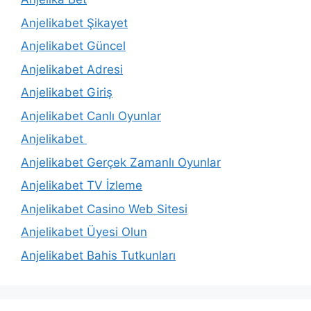
Anjelikabet Şikayet
Anjelikabet Güncel
Anjelikabet Adresi
Anjelikabet Giriş
Anjelikabet Canlı Oyunlar
Anjelikabet
Anjelikabet Gerçek Zamanlı Oyunlar
Anjelikabet TV İzleme
Anjelikabet Casino Web Sitesi
Anjelikabet Üyesi Olun
Anjelikabet Bahis Tutkunları