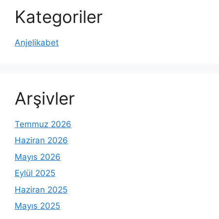
Kategoriler
Anjelikabet
Arşivler
Temmuz 2026
Haziran 2026
Mayıs 2026
Eylül 2025
Haziran 2025
Mayıs 2025