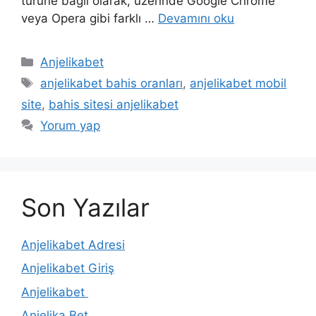
türüne bağlı olarak, üzerinde Google Chrome
veya Opera gibi farklı …
Devamını oku
Kategoriler
Anjelikabet
Etiketler
anjelikabet bahis oranları
,
anjelikabet mobil
site
,
bahis sitesi anjelikabet
Yorum yap
Son Yazılar
Anjelikabet Adresi
Anjelikabet Giriş
Anjelikabet
Anjelika Bet