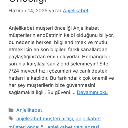
Haziran 14, 2025
yazar
Anjelikabet
Anjelikabet müşteri önceliği Anjelikabet
müşterilerin endüstrinin kalbi olduğunu biliyor,
bu nedenle herkesi bilgilendirmek ve mutlu
etmek için en son bilgileri farklı kanallardan
paylaştığınızdan emin oluyorlar. Herhangi bir
sorunla karşılaşırsanız endişelenmeyin! Site,
7/24 mevcut hızlı çözümleri ve canlı destek
hatları ile kaplıdır. Bu farkındalık çok önemli ve
her şey müşterilerin bize güvenmesini
sağlamakla ilgili. Bu güveni …
Devamını oku
Kategoriler
Anjelikabet
Etiketler
anjelikabet müşteri artışı
,
anjelikabet
müşteri önceliği
,
anjelikabet yeni adresi