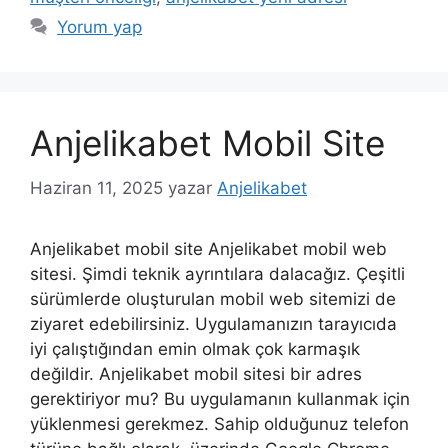
Yorum yap
Anjelikabet Mobil Site
Haziran 11, 2025
yazar
Anjelikabet
Anjelikabet mobil site Anjelikabet mobil web
sitesi. Şimdi teknik ayrıntılara dalacağız. Çeşitli
sürümlerde oluşturulan mobil web sitemizi de
ziyaret edebilirsiniz. Uygulamanızın tarayıcıda
iyi çalıştığından emin olmak çok karmaşık
değildir. Anjelikabet mobil sitesi bir adres
gerektiriyor mu? Bu uygulamanın kullanmak için
yüklenmesi gerekmez. Sahip olduğunuz telefon