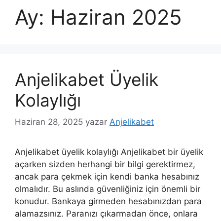
Ay:
Haziran 2025
Anjelikabet Üyelik
Kolaylığı
Haziran 28, 2025
yazar
Anjelikabet
Anjelikabet üyelik kolaylığı Anjelikabet bir üyelik
açarken sizden herhangi bir bilgi gerektirmez,
ancak para çekmek için kendi banka hesabınız
olmalıdır. Bu aslında güvenliğiniz için önemli bir
konudur. Bankaya girmeden hesabınızdan para
alamazsınız. Paranızı çıkarmadan önce, onlara