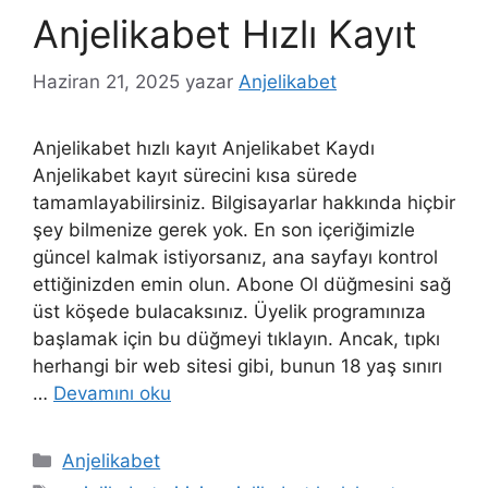
Anjelikabet Hızlı Kayıt
Haziran 21, 2025
yazar
Anjelikabet
Anjelikabet hızlı kayıt Anjelikabet Kaydı
Anjelikabet kayıt sürecini kısa sürede
tamamlayabilirsiniz. Bilgisayarlar hakkında hiçbir
şey bilmenize gerek yok. En son içeriğimizle
güncel kalmak istiyorsanız, ana sayfayı kontrol
ettiğinizden emin olun. Abone Ol düğmesini sağ
üst köşede bulacaksınız. Üyelik programınıza
başlamak için bu düğmeyi tıklayın. Ancak, tıpkı
herhangi bir web sitesi gibi, bunun 18 yaş sınırı
…
Devamını oku
Kategoriler
Anjelikabet