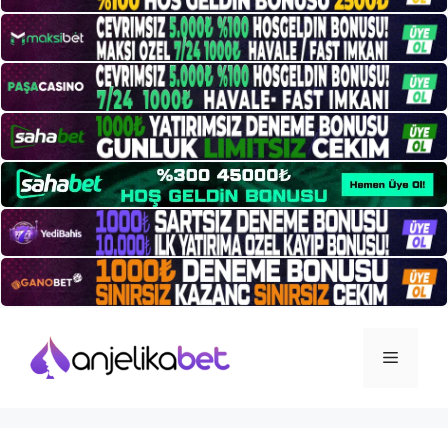
İçeriğe
atla
Menü