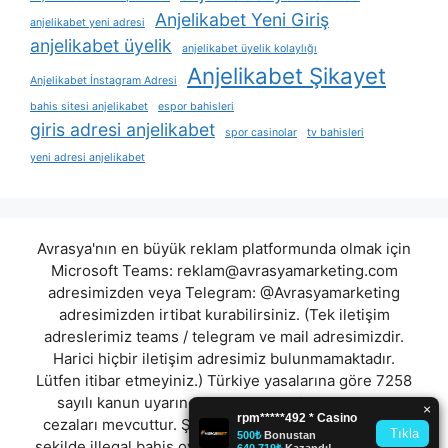
Anjelikabet Yeni Giriş
anjelikabet yeni adresi
anjelikabet üyelik
anjelikabet üyelik kolaylığı
Anjelikabet Şikayet
Anjelikabet İnstagram Adresi
bahis sitesi anjelikabet
espor bahisleri
giris adresi anjelikabet
spor casinolar
tv bahisleri
yeni adresi anjelikabet
Avrasya'nın en büyük reklam platformunda olmak için
Microsoft Teams:
reklam@avrasyamarketing.com
adresimizden veya Telegram: @Avrasyamarketing
adresimizden irtibat kurabilirsiniz. (Tek iletişim
adreslerimiz teams / telegram ve mail adresimizdir.
Harici hiçbir iletişim adresimiz bulunmamaktadır.
Lütfen itibar etmeyiniz.) Türkiye yasalarına göre 7258
sayılı kanun uyarınca yasa dışı bahis oynamanın
cezaları mevcuttur. Şu an bulunduğunuz site hiç bir
şekilde illegal bahis oyunları oynatmıyor ve oynamaya