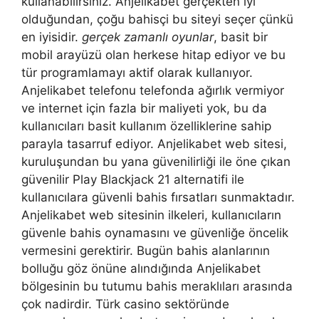
kullanabilirsiniz. Anjelikabet gerçekten iyi
olduğundan, çoğu bahisçi bu siteyi seçer çünkü
en iyisidir.
gerçek zamanlı oyunlar
, basit bir
mobil arayüzü olan herkese hitap ediyor ve bu
tür programlamayı aktif olarak kullanıyor.
Anjelikabet telefonu telefonda ağırlık vermiyor
ve internet için fazla bir maliyeti yok, bu da
kullanıcıları basit kullanım özelliklerine sahip
parayla tasarruf ediyor. Anjelikabet web sitesi,
kuruluşundan bu yana güvenilirliği ile öne çıkan
güvenilir Play Blackjack 21 alternatifi ile
kullanıcılara güvenli bahis fırsatları sunmaktadır.
Anjelikabet web sitesinin ilkeleri, kullanıcıların
güvenle bahis oynamasını ve güvenliğe öncelik
vermesini gerektirir. Bugün bahis alanlarının
bolluğu göz önüne alındığında Anjelikabet
bölgesinin bu tutumu bahis meraklıları arasında
çok nadirdir. Türk casino sektöründe