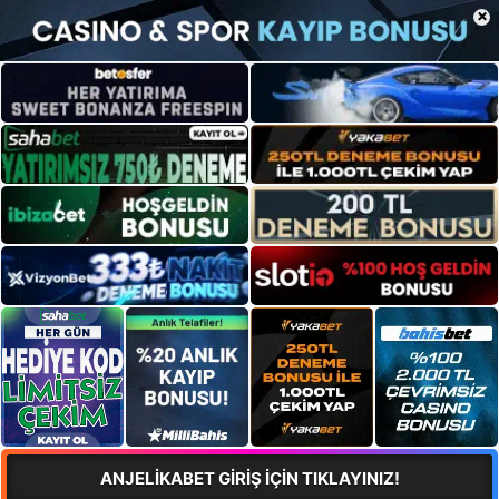
×
ANJELİKABET GİRİŞ İÇİN TIKLAYINIZ!