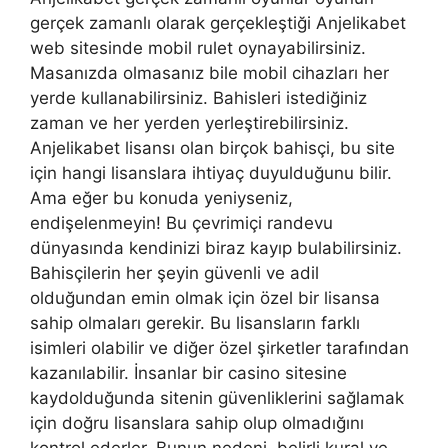
gerçek zamanlı olarak gerçekleştiği Anjelikabet
web sitesinde mobil rulet oynayabilirsiniz.
Masanızda olmasanız bile mobil cihazları her
yerde kullanabilirsiniz. Bahisleri istediğiniz
zaman ve her yerden yerleştirebilirsiniz.
Anjelikabet lisansı olan birçok bahisçi, bu site
için hangi lisanslara ihtiyaç duyulduğunu bilir.
Ama eğer bu konuda yeniyseniz,
endişelenmeyin! Bu çevrimiçi randevu
dünyasında kendinizi biraz kayıp bulabilirsiniz.
Bahisçilerin her şeyin güvenli ve adil
olduğundan emin olmak için özel bir lisansa
sahip olmaları gerekir. Bu lisansların farklı
isimleri olabilir ve diğer özel şirketler tarafından
kazanılabilir. İnsanlar bir casino sitesine
kaydolduğunda sitenin güvenliklerini sağlamak
için doğru lisanslara sahip olup olmadığını