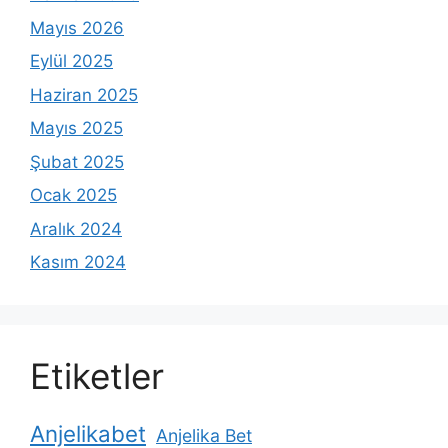
Mayıs 2026
Eylül 2025
Haziran 2025
Mayıs 2025
Şubat 2025
Ocak 2025
Aralık 2024
Kasım 2024
Etiketler
Anjelikabet
Anjelika Bet