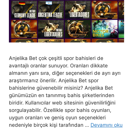
Anjelika Bet çok çeşitli spor bahisleri de
avantajlı oranlar sunuyor. Oranları dikkate
almanın yanı sıra, diğer seçenekleri de ayrı ayrı
araştırmanız önerilir. Anjelika Bet spor
bahislerine güvenebilir misiniz? Anjelika Bet
günümüzün en tanınmış bahis şirketlerinden
biridir. Kullanıcılar web sitesinin güvenilirliğini
sorgulayabilir. Özellikle spor bahis oyunları,
uygun oranları ve geniş oyun seçenekleri
nedeniyle birçok kişi tarafından …
Devamını oku