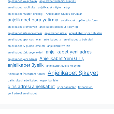
anjelikabet kolay takip
anjelikabet kullanıcı arayüzü
anjelikabet mobil site
anjelikabet müşteri artışı
anjelikabet müşteri önceliği
Anjelikabet Olumlu Yorumlar
anjelikabet para yatirma
anjelikabet popüler platform
anjelikabet promosyon
anjelikabet prosedür kolaylığı
anjelikabet site i̇ncelemesi
anjelikabet sitesi
anjelikabet spor bahisleri
anjelikabet spor casinolar
anjelikabet tv
anjelikabet tv bahisleri
anjelikabet tv güncellemeleri
anjelikabet tv izle
anjelikabet yeni adres
anjelikabet türk seçenekleri
Anjelikabet Yeni Giriş
anjelikabet yeni adresi
anjelikabet üyelik
anjelikabet üyelik kolaylığı
Anjelikabet Şikayet
Anjelikabet İnstagram Adresi
bahis sitesi anjelikabet
espor bahisleri
giris adresi anjelikabet
spor casinolar
tv bahisleri
yeni adresi anjelikabet