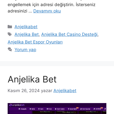
engellemek için adresi değiştirin. İsterseniz
adresinizi …
Devamını oku
Kategoriler
Anjelikabet
Etiketler
Anjelika Bet
,
Anjelika Bet Casino Desteği
,
Anjelika Bet Espor Oyunları
Yorum yap
Anjelika Bet
Kasım 26, 2024
yazar
Anjelikabet