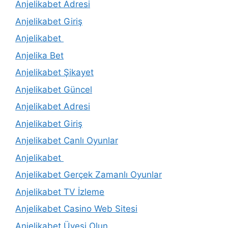
Anjelikabet Adresi
Anjelikabet Giriş
Anjelikabet
Anjelika Bet
Anjelikabet Şikayet
Anjelikabet Güncel
Anjelikabet Adresi
Anjelikabet Giriş
Anjelikabet Canlı Oyunlar
Anjelikabet
Anjelikabet Gerçek Zamanlı Oyunlar
Anjelikabet TV İzleme
Anjelikabet Casino Web Sitesi
Anjelikabet Üyesi Olun