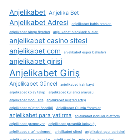
Anjelikabet
Anjelika Bet
Anjelikabet Adresi
anjelikabet bahis oranları
anjelikabet bingo fiyatları
anjelikabet blackjack hileleri
anjelikabet casino sitesi
anjelikabet com
anjelikabet espor bahisleri
anjelikabet girisi
Anjelikabet Giriş
Anjelikabet Güncel
anjelikabet hızlı kayıt
anjelikabet kolay takip
anjelikabet kullanıcı arayüzü
anjelikabet mobil site
anjelikabet müşteri artışı
anjelikabet müşteri önceliği
Anjelikabet Olumlu Yorumlar
anjelikabet para yatirma
anjelikabet popüler platform
anjelikabet promosyon
anjelikabet prosedür kolaylığı
anjelikabet site i̇ncelemesi
anjelikabet sitesi
anjelikabet spor bahisleri
anjelikabet spor casinolar
anjelikabet tv
anjelikabet tv bahisleri