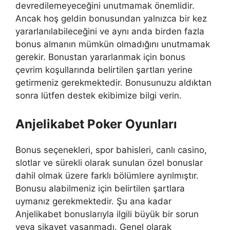
devredilemeyeceğini unutmamak önemlidir.
Ancak hoş geldin bonusundan yalnızca bir kez
yararlanılabileceğini ve aynı anda birden fazla
bonus almanın mümkün olmadığını unutmamak
gerekir. Bonustan yararlanmak için bonus
çevrim koşullarında belirtilen şartları yerine
getirmeniz gerekmektedir. Bonusunuzu aldıktan
sonra lütfen destek ekibimize bilgi verin.
Anjelikabet Poker Oyunları
Bonus seçenekleri, spor bahisleri, canlı casino,
slotlar ve sürekli olarak sunulan özel bonuslar
dahil olmak üzere farklı bölümlere ayrılmıştır.
Bonusu alabilmeniz için belirtilen şartlara
uymanız gerekmektedir. Şu ana kadar
Anjelikabet bonuslarıyla ilgili büyük bir sorun
veya şikayet yaşanmadı. Genel olarak