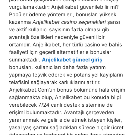
vurgulamaktadır: Anjelikabet güvenilebilir mi?
Popüler ödeme yöntemleri, bonuslar, yüksek
kazanma
Anjelikabet casino seçenekleri
şansı
ve aktif kullanıcı sayısının fazla olması gibi
avantajlı özellikleri nedeniyle güvenli bir
ortamdır. Anjelikabet, her türlü casino ve bahis
faaliyeti için geçerli alternatiflerle bonuslar
sunmaktadır.
Anjelikabet güncel giriş
bonusları, kullanıcıları daha fazla yatırım
yapmaya teşvik ederek ve potansiyel kayıpların
telafisini sağlayarak karlılıklarını artırır.
Anjelikabet.Com’un bonus bölümüne hala erişim
sağlanmakta olup, Anjelikabet bu konuda bilgi
verebilecek 7/24 canlı destek sistemine de
erişimi bulunmaktadır. Avantajlı çerçeveden
yararlanmak ve gelir elde etmek isteyen kişiler,
yasal yaş şartını sağladıkları sürece hiçbir ücret