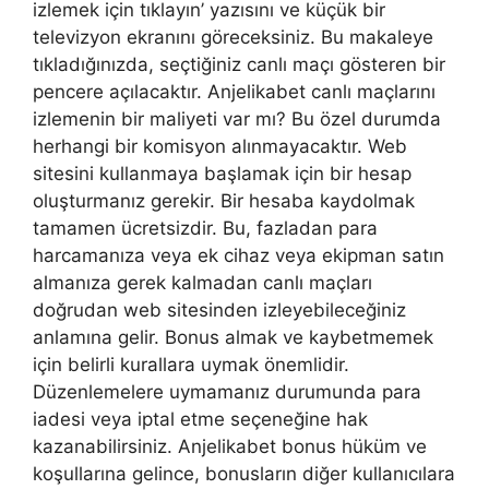
izlemek için tıklayın’ yazısını ve küçük bir
televizyon ekranını göreceksiniz. Bu makaleye
tıkladığınızda, seçtiğiniz canlı maçı gösteren bir
pencere açılacaktır. Anjelikabet canlı maçlarını
izlemenin bir maliyeti var mı? Bu özel durumda
herhangi bir komisyon alınmayacaktır. Web
sitesini kullanmaya başlamak için bir hesap
oluşturmanız gerekir. Bir hesaba kaydolmak
tamamen ücretsizdir. Bu, fazladan para
harcamanıza veya ek cihaz veya ekipman satın
almanıza gerek kalmadan canlı maçları
doğrudan web sitesinden izleyebileceğiniz
anlamına gelir. Bonus almak ve kaybetmemek
için belirli kurallara uymak önemlidir.
Düzenlemelere uymamanız durumunda para
iadesi veya iptal etme seçeneğine hak
kazanabilirsiniz. Anjelikabet bonus hüküm ve
koşullarına gelince, bonusların diğer kullanıcılara