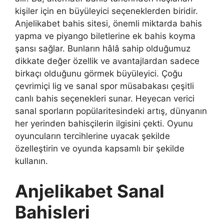
kişiler için en büyüleyici seçeneklerden biridir.
Anjelikabet bahis sitesi, önemli miktarda bahis
yapma ve piyango biletlerine ek bahis koyma
şansı sağlar. Bunların hâlâ sahip olduğumuz
dikkate değer özellik ve avantajlardan sadece
birkaçı olduğunu görmek büyüleyici. Çoğu
çevrimiçi lig ve sanal spor müsabakası çeşitli
canlı bahis seçenekleri sunar. Heyecan verici
sanal sporların popülaritesindeki artış, dünyanın
her yerinden bahisçilerin ilgisini çekti. Oyunu
oyuncuların tercihlerine uyacak şekilde
özelleştirin ve oyunda kapsamlı bir şekilde
kullanın.
Anjelikabet Sanal
Bahisleri