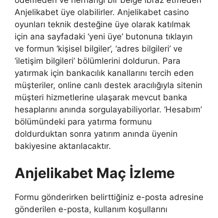
ödemeden ve herhangi bir belge ibraz etmeden
Anjelikabet üye olabilirler. Anjelikabet casino
oyunları teknik desteğine üye olarak katılmak
için ana sayfadaki ‘yeni üye’ butonuna tıklayın
ve formun ‘kişisel bilgiler’, ‘adres bilgileri’ ve
‘iletişim bilgileri’ bölümlerini doldurun. Para
yatırmak için bankacılık kanallarını tercih eden
müşteriler, online canlı destek aracılığıyla sitenin
müşteri hizmetlerine ulaşarak mevcut banka
hesaplarını anında sorgulayabiliyorlar. ‘Hesabım’
bölümündeki para yatırma formunu
doldurduktan sonra yatırım anında üyenin
bakiyesine aktarılacaktır.
Anjelikabet Maç İzleme
Formu gönderirken belirttiğiniz e-posta adresine
gönderilen e-posta, kullanım koşullarını