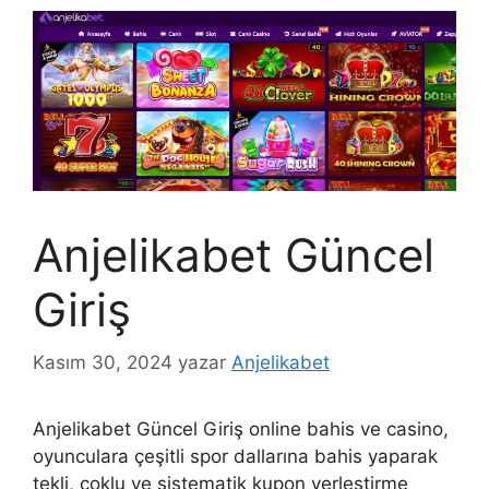
Anjelikabet Güncel
Giriş
Kasım 30, 2024
yazar
Anjelikabet
Anjelikabet Güncel Giriş online bahis ve casino,
oyunculara çeşitli spor dallarına bahis yaparak
tekli, çoklu ve sistematik kupon yerleştirme