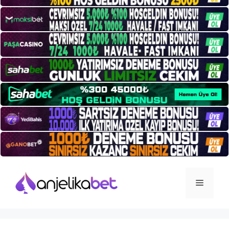
İçeriğe
atla
Menü