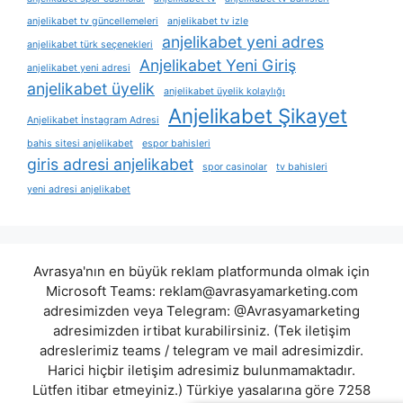
anjelikabet tv güncellemeleri
anjelikabet tv izle
anjelikabet yeni adres
anjelikabet türk seçenekleri
Anjelikabet Yeni Giriş
anjelikabet yeni adresi
anjelikabet üyelik
anjelikabet üyelik kolaylığı
Anjelikabet Şikayet
Anjelikabet İnstagram Adresi
bahis sitesi anjelikabet
espor bahisleri
giris adresi anjelikabet
spor casinolar
tv bahisleri
yeni adresi anjelikabet
Avrasya'nın en büyük reklam platformunda olmak için
Microsoft Teams:
reklam@avrasyamarketing.com
adresimizden veya Telegram: @Avrasyamarketing
adresimizden irtibat kurabilirsiniz. (Tek iletişim
adreslerimiz teams / telegram ve mail adresimizdir.
Harici hiçbir iletişim adresimiz bulunmamaktadır.
Lütfen itibar etmeyiniz.) Türkiye yasalarına göre 7258