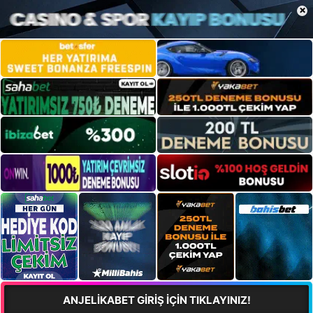
×
ANJELİKABET GİRİŞ İÇİN TIKLAYINIZ!