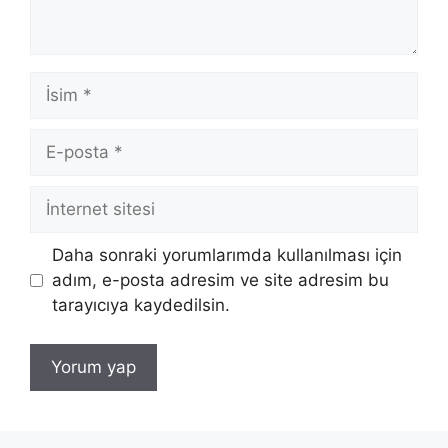
İsim
E-
posta
İnternet
sitesi
Daha sonraki yorumlarımda kullanılması için
adım, e-posta adresim ve site adresim bu
tarayıcıya kaydedilsin.