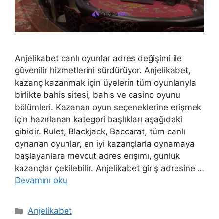
Anjelikabet canlı oyunlar adres değişimi ile
güvenilir hizmetlerini sürdürüyor. Anjelikabet,
kazanç kazanmak için üyelerin tüm oyunlarıyla
birlikte bahis sitesi, bahis ve casino oyunu
bölümleri. Kazanan oyun seçeneklerine erişmek
için hazırlanan kategori başlıkları aşağıdaki
gibidir. Rulet, Blackjack, Baccarat, tüm canlı
oynanan oyunlar, en iyi kazançlarla oynamaya
başlayanlara mevcut adres erişimi, günlük
kazançlar çekilebilir. Anjelikabet giriş adresine …
Devamını oku
Kategoriler
Anjelikabet