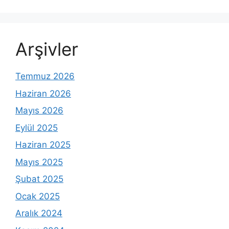
Arşivler
Temmuz 2026
Haziran 2026
Mayıs 2026
Eylül 2025
Haziran 2025
Mayıs 2025
Şubat 2025
Ocak 2025
Aralık 2024