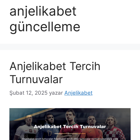
anjelikabet
güncelleme
Anjelikabet Tercih
Turnuvalar
Şubat 12, 2025
yazar
Anjelikabet