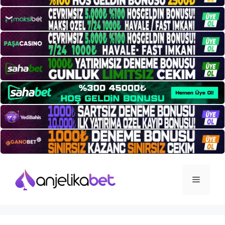
İçeriğe
atla
Menü