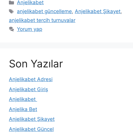
Kategoriler
Anjelikabet
Etiketler
anjelikabet güncelleme
,
Anjelikabet Şikayet
,
anjelikabet tercih turnuvalar
Yorum yap
Son Yazılar
Anjelikabet Adresi
Anjelikabet Giriş
Anjelikabet
Anjelika Bet
Anjelikabet Şikayet
Anjelikabet Güncel