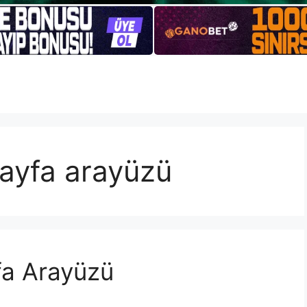
sayfa arayüzü
fa Arayüzü