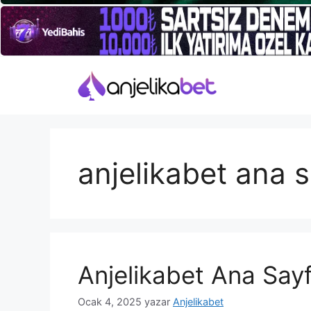
İçeriğe
atla
anjelikabet ana 
Anjelikabet Ana Say
Ocak 4, 2025
yazar
Anjelikabet